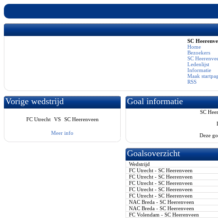
SC Heerenv
Home
Bezoekers
SC Heerenvee
Ledenlijst
Informatie
Maak startpa
RSS
Vorige wedstrijd
Goal informatie
SC Heer
FC Utrecht
VS
SC Heerenveen
Meer info
Deze go
Goalsoverzicht
Wedstrijd
FC Utrecht - SC Heerenveen
FC Utrecht - SC Heerenveen
FC Utrecht - SC Heerenveen
FC Utrecht - SC Heerenveen
FC Utrecht - SC Heerenveen
NAC Breda - SC Heerenveen
NAC Breda - SC Heerenveen
FC Volendam - SC Heerenveen