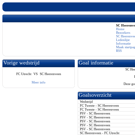
SC Heerenv
Home
Bezoekers
SC Heerenvee
Ledenlijst
Informatie
Maak startpa
RSS
Vorige wedstrijd
Goal informatie
SC Hee
FC Utrecht
VS
SC Heerenveen
Meer info
Deze go
Goalsoverzicht
Wedstrijd
FC Twente - SC Heerenveen
FC Twente - SC Heerenveen
PSV - SC Heerenveen
PSV - SC Heerenveen
PSV - SC Heerenveen
PSV - SC Heerenveen
PSV - SC Heerenveen
SC Heerenveen - FC Utrecht