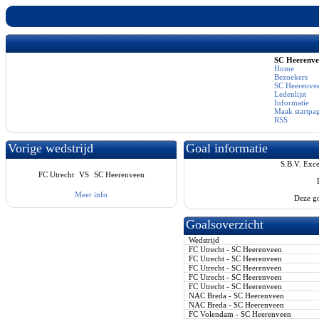
SC Heerenv
Home
Bezoekers
SC Heerenvee
Ledenlijst
Informatie
Maak startpa
RSS
Vorige wedstrijd
Goal informatie
S.B.V. Exce
FC Utrecht
VS
SC Heerenveen
Meer info
Deze go
Goalsoverzicht
Wedstrijd
FC Utrecht - SC Heerenveen
FC Utrecht - SC Heerenveen
FC Utrecht - SC Heerenveen
FC Utrecht - SC Heerenveen
FC Utrecht - SC Heerenveen
NAC Breda - SC Heerenveen
NAC Breda - SC Heerenveen
FC Volendam - SC Heerenveen