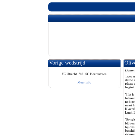
Vorige wedstrijd
Oliv
mooi
Datum
FC Utrecht
VS
SC Heerenveen
Twee u
derde z
Meer info
plaats 
begint
"Het is
behoud
nodige
naast 
Klaver
Luuk B
"Er is 
blijven
bij on
beschik
gekome