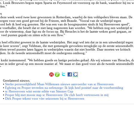
n. Luuk Brouwers begon tegen Sparta en Feyenoord uit voorzorg op de bank, waardoor hij nu w
len."
es
 deze week werd twee keer gewonnen in Rotterdam, waarbij de tien veldspelers bleven staan. De
orgen voor een goed gevoel bij de Friezen, stelt Braude. "Vooral van de wedstrijd tegen
ord heb ik heel erg genoten. Het was een van de hoogtepunten sinds ik bij Heerenveen speel",
e voetballer, die beseft dat er niet lang nagenoten kan worden. "We hebben nog een wedstrijd te
or de winterstop, daar ligt nu de focus op. Bij Heracles is het de laatste weken goed gegaan, ze
veel punten gepakt en zitten echt in een flow."
n heel efficiënt geweest in de laatste wedstrijden. Het zegt wel iets dat ze in een uitwedstrijd tegen
ie keer scoren", zegt Veldman, die met gemengde gevoelens terugkijkt op de eerste seizoenshelft
bben teveel punten laten liggen in wedstrijden waarin dat niet hoefde. Daar moeten we kritisch
ijken. In de tweede seizoenshelft moet de ondergrens omhoog."
 knikt instemmend. "We hebben goede en lastige periodes gehad. Als wij winnen van Heracles, d
 we in ieder geval op een mooie manier af. We staan er dan goed voor als de tweede seizoenshelft
"
Gerelateerd nieuws.
•
Sterke persoonlijkheid Maas Willemsen nieuwe aanvoerder van sc Heerenveen
•
Egbring en Proper tevreden na oefenzege: Ik kijk heel positief naar de voorbereiding
•
sc Heerenveen wint eerste editie van Simmer Cup
•
Proper blij met mooie stap sc Heerenveen: De club heeft vertrouwen in mij
•
Dirk Proper tekent voor vier seizoenen bij sc Heerenveen