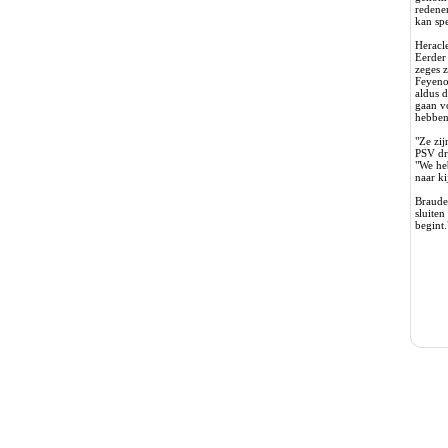
redene
kan spe
Heracl
Eerder
zeges z
Feyeno
aldus d
gaan vo
hebben 
"Ze zij
PSV dr
"We he
naar k
Braude
sluiten
begint.