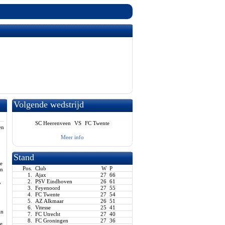
Volgende wedstrijd
SC Heerenveen
VS
FC Twente
en
Meer info
Stand
de
Pos.
Club
W
P
in
1.
Ajax
27
66
,
2.
PSV Eindhoven
26
61
3.
Feyenoord
27
55
4.
FC Twente
27
54
5.
AZ Alkmaar
26
51
6.
Vitesse
25
41
an
7.
FC Utrecht
27
40
8.
FC Groningen
27
36
ke