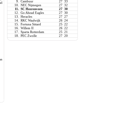
9.
Cambuur
27
33
el
10.
NEC Nijmegen
27
32
11.
SC Heerenveen
27
30
12.
Go Ahead Eagles
27
30
13.
Heracles
27
27
14.
RKC Waalwijk
26
24
15.
Fortuna Sittard
25
22
16.
Willem II
26
22
17.
Sparta Rotterdam
25
21
18.
PEC Zwolle
27
20
.
an