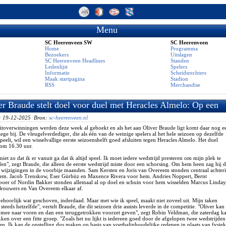
Menu
SC Heerenveen SW
SC Heerenveen
Home
Programma
Bezoekers
Uitslagen
SC Heerenveen Headlines
Standen
Ledenlijst
Spelers
Informatie
Scheidsrechters
Maak startpagina
Stadion
RSS
Merchandise
er Braude stelt doel voor duel met Heracles Almelo: Op een
e manier afsluiten
: 19-12-2025 Bron:
sc-heerenveen.nl
itoverwinningen werden deze week al geboekt en als het aan Oliver Braude ligt komt daar nog e
ege bij. De vleugelverdediger, die als één van de weinige spelers al het hele seizoen op dezelfde
speelt, wil een wisselvallige eerste seizoenshelft goed afsluiten tegen Heracles Almelo. Het duel
 om 16.30 uur.
 niet zo dat ik er vanuit ga dat ik altijd speel. Ik moet iedere wedstrijd presteren om mijn plek te
en", zegt Braude, die alleen de eerste wedstrijd miste door een schorsing. Om hem heen zag hij 
 wijzigingen in de voorbije maanden. Sam Kersten en Joris van Overeem stonden centraal achter
hem. Jacob Trenskow, Eser Gürbüz en Maxence Rivera voor hem. Andries Noppert, Bernt
boer of Nordin Bakker stonden allemaal al op doel en schuin voor hem wisselden Marcus Linday
rouwers en Van Overeem elkaar af.
behoorlijk wat geschoven, inderdaad. Maar met wie ik speel, maakt niet zoveel uit. Mijn taken
 steeds hetzelfde", vertelt Braude, die dit seizoen drie assists leverde in de competitie. "Oliver kan
s mee naar voren en dan een teruggetrokken voorzet geven", zegt Robin Veldman, die zaterdag k
ken over een fitte groep. "Zoals het nu lijkt is iedereen goed door de afgelopen twee wedstrijden
n. Ik kan de opstelling dus maken op basis van voetbalinhoudelijke redenen in plaats van fysie