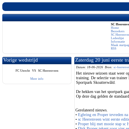
SC Heerenv
Home
Bezoekers
SC Heerenvee
Ledenlijst
Informatie
Maak startpa
RSS
Vorige wedstrijd
Zaterdag 20 juni eerste tr
Datum: 18-06-2026 Bron:
sc-heerenve
FC Utrecht
VS
SC Heerenveen
Het nieuwe seizoen staat weer op
training. De selectie van train
Meer info
Sportpark Skoatterwâld.
De hekken van het sportpark gaa
Op deze dag gelden de standaa
Gerelateerd nieuws.
•
Egbring en Proper tevreden na 
•
sc Heerenveen wint eerste edi
•
Proper blij met mooie stap sc 
•
Dirk Proper tekent voor vier s