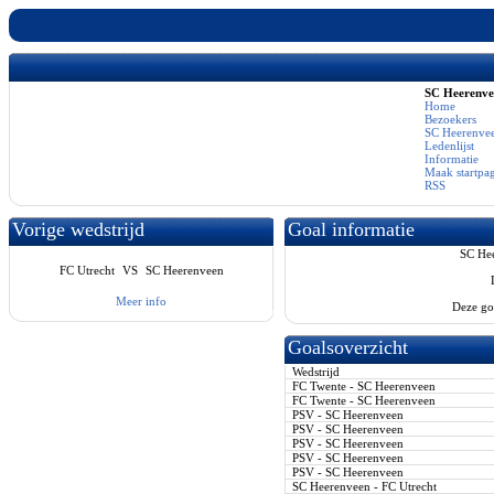
SC Heerenv
Home
Bezoekers
SC Heerenvee
Ledenlijst
Informatie
Maak startpa
RSS
Vorige wedstrijd
Goal informatie
SC Hee
FC Utrecht
VS
SC Heerenveen
Meer info
Deze go
Goalsoverzicht
Wedstrijd
FC Twente - SC Heerenveen
FC Twente - SC Heerenveen
PSV - SC Heerenveen
PSV - SC Heerenveen
PSV - SC Heerenveen
PSV - SC Heerenveen
PSV - SC Heerenveen
SC Heerenveen - FC Utrecht