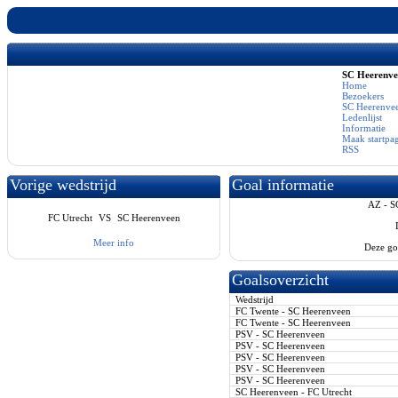
SC Heerenv
Home
Bezoekers
SC Heerenvee
Ledenlijst
Informatie
Maak startpa
RSS
Vorige wedstrijd
Goal informatie
AZ - S
FC Utrecht
VS
SC Heerenveen
Meer info
Deze go
Goalsoverzicht
Wedstrijd
FC Twente - SC Heerenveen
FC Twente - SC Heerenveen
PSV - SC Heerenveen
PSV - SC Heerenveen
PSV - SC Heerenveen
PSV - SC Heerenveen
PSV - SC Heerenveen
SC Heerenveen - FC Utrecht