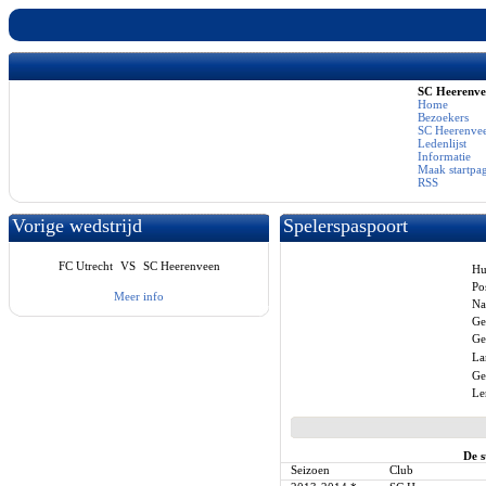
SC Heerenv
Home
Bezoekers
SC Heerenvee
Ledenlijst
Informatie
Maak startpa
RSS
Vorige wedstrijd
Spelerspaspoort
FC Utrecht
VS
SC Heerenveen
Hu
Pos
Meer info
Na
Ge
Ge
La
Ge
Le
De s
Seizoen
Club