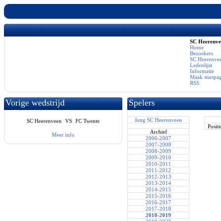
SC Heerenv
Home
Bezoekers
SC Heerenvee
Ledenlijst
Informatie
Maak startpa
RSS
Vorige wedstrijd
Spelers
Jong SC Heerenveen
SC Heerenveen
VS
FC Twente
Positi
Archief
Meer info
2006-2007
2007-2008
2008-2009
2009-2010
2010-2011
2011-2012
2012-2013
2013-2014
2014-2015
2015-2016
2016-2017
2017-2018
2018-2019