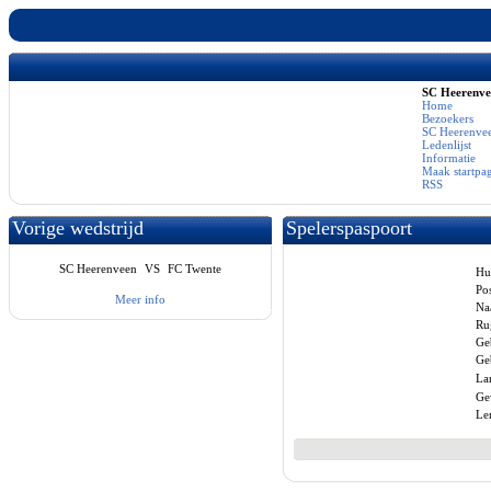
SC Heerenv
Home
Bezoekers
SC Heerenvee
Ledenlijst
Informatie
Maak startpa
RSS
Vorige wedstrijd
Spelerspaspoort
SC Heerenveen
VS
FC Twente
Hu
Pos
Meer info
Na
Ru
Ge
Ge
La
Ge
Le