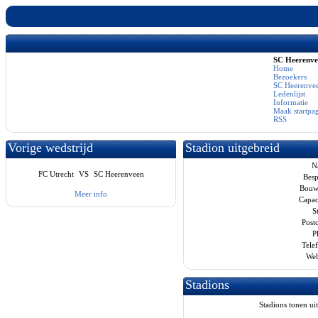
SC Heerenv
Home
Bezoekers
SC Heerenvee
Ledenlijst
Informatie
Maak startpa
RSS
Vorige wedstrijd
Stadion uitgebreid
N
FC Utrecht
VS
SC Heerenveen
Besp
Bouwj
Meer info
Capaci
St
Post
Pl
Tele
Web
Stadions
Stadions tonen uit