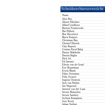
Scheidsrechtersoverzicht
Naam
Alex Bos
Alexei Nikolaev
Allard Lindhout
Bartosz Frankowski
Bas Nijhuis
Ben Haverkort
Bjorn Kuipers
Christiaan Bax
Christof Dierick
Clay Ruperti
Cristian Pavel Balaj
Danny Makkelie
Dennis Higler
Dick Jol
Ed Janssen
Edwin van de Graaf
Eric Braamhaar
Erwin Blank
Fabio Verissimo
Felix Zwayer
Ingmar Oostrom
Jack van Hulten
Jan Wegereef
Jannick van der Laan
Jeroen Manschot
Jeroen Sanders
Jochem Kamphuis
Joey Kooij
Johan Verbist