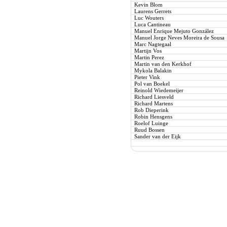
Kevin Blom
Laurens Gerrets
Luc Wouters
Luca Cantineau
Manuel Enrique Mejuto González
Manuel Jorge Neves Moreira de Sousa
Marc Nagtegaal
Martijn Vos
Martin Perez
Martin van den Kerkhof
Mykola Balakin
Pieter Vink
Pol van Boekel
Reinold Wiedemeijer
Richard Liesveld
Richard Martens
Rob Dieperink
Robin Hensgens
Roelof Luinge
Ruud Bossen
Sander van der Eijk