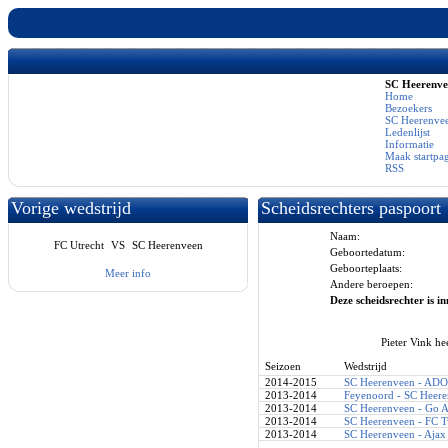
SC Heerenv
Home
Bezoekers
SC Heerenvee
Ledenlijst
Informatie
Maak startpa
RSS
Vorige wedstrijd
Scheidsrechters paspoort
Naam:
FC Utrecht
VS
SC Heerenveen
Geboortedatum:
Geboorteplaats:
Meer info
Andere beroepen:
Deze scheidsrechter is in
Pieter Vink he
Seizoen
Wedstrijd
2014-2015
SC Heerenveen - ADO
2013-2014
Feyenoord - SC Heer
2013-2014
SC Heerenveen - Go A
2013-2014
SC Heerenveen - FC T
2013-2014
SC Heerenveen - Ajax