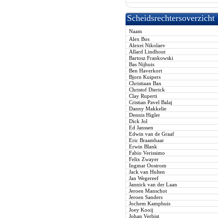
Scheidsrechtersoverzicht
Naam
Alex Bos
Alexei Nikolaev
Allard Lindhout
Bartosz Frankowski
Bas Nijhuis
Ben Haverkort
Bjorn Kuipers
Christiaan Bax
Christof Dierick
Clay Ruperti
Cristian Pavel Balaj
Danny Makkelie
Dennis Higler
Dick Jol
Ed Janssen
Edwin van de Graaf
Eric Braamhaar
Erwin Blank
Fabio Verissimo
Felix Zwayer
Ingmar Oostrom
Jack van Hulten
Jan Wegereef
Jannick van der Laan
Jeroen Manschot
Jeroen Sanders
Jochem Kamphuis
Joey Kooij
Johan Verbist