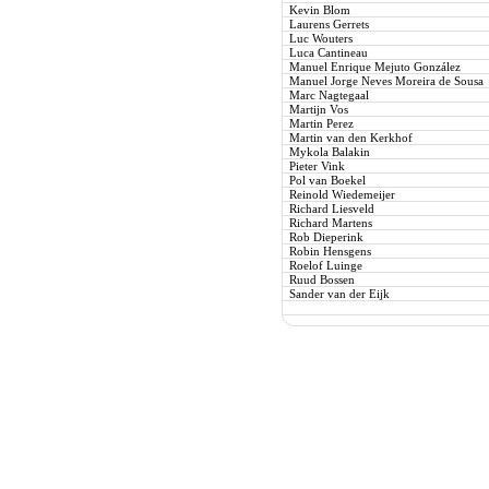
Kevin Blom
Laurens Gerrets
Luc Wouters
Luca Cantineau
Manuel Enrique Mejuto González
Manuel Jorge Neves Moreira de Sousa
Marc Nagtegaal
Martijn Vos
Martin Perez
Martin van den Kerkhof
Mykola Balakin
Pieter Vink
Pol van Boekel
Reinold Wiedemeijer
Richard Liesveld
Richard Martens
Rob Dieperink
Robin Hensgens
Roelof Luinge
Ruud Bossen
Sander van der Eijk