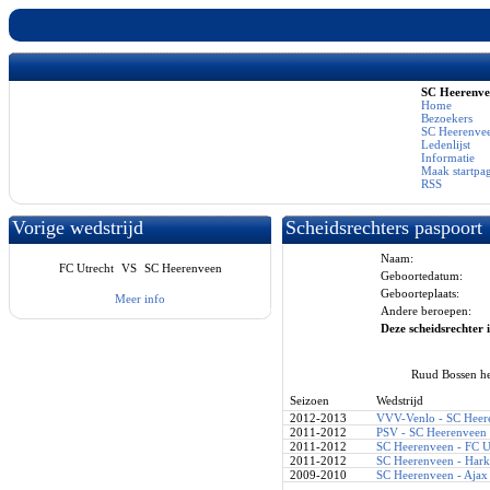
SC Heerenv
Home
Bezoekers
SC Heerenvee
Ledenlijst
Informatie
Maak startpa
RSS
Vorige wedstrijd
Scheidsrechters paspoort
Naam:
FC Utrecht
VS
SC Heerenveen
Geboortedatum:
Geboorteplaats:
Meer info
Andere beroepen:
Deze scheidsrechter i
Ruud Bossen he
Seizoen
Wedstrijd
2012-2013
VVV-Venlo - SC Heer
2011-2012
PSV - SC Heerenveen
2011-2012
SC Heerenveen - FC U
2011-2012
SC Heerenveen - Har
2009-2010
SC Heerenveen - Ajax