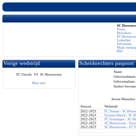
SC Heerenv
Home
Bezoekers
SC Heerenvee
Ledenlijst
Informatie
Maak startpa
RSS
Vorige wedstrijd
Scheidsrechters paspoort
Naam:
FC Utrecht
VS
SC Heerenveen
Geboortedatum
Geboorteplaats:
Meer info
Andere beroepe
Jeroen Manschot 
Seizoen
Wedstrijd
2022-2023
FC Twente - SC Heere
2022-2023
Fortuna Sittard - SC 
2022-2023
FC Groningen - SC H
2022-2023
SC Heerenveen - Fey
2022-2023
SC Heerenveen - FC T