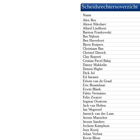
Scheidsrechtersoverzicht
Naam
Alex Bos
Alexei Nikolaev
Allard Lindhout
Bartosz Frankowski
Bas Nijhuis
Ben Haverkort
Bjorn Kuipers
Christiaan Bax
Christof Dierick
Clay Ruperti
Cristian Pavel Balaj
Danny Makkelie
Dennis Higler
Dick Jol
Ed Janssen
Edwin van de Graaf
Eric Braamhaar
Erwin Blank
Fabio Verissimo
Felix Zwayer
Ingmar Oostrom
Jack van Hulten
Jan Wegereef
Jannick van der Laan
Jeroen Manschot
Jeroen Sanders
Jochem Kamphuis
Joey Kooij
Johan Verbist
Kevin Blom