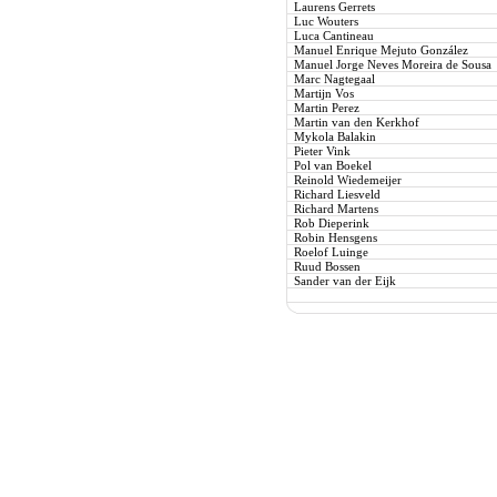
Laurens Gerrets
Luc Wouters
Luca Cantineau
Manuel Enrique Mejuto González
Manuel Jorge Neves Moreira de Sousa
Marc Nagtegaal
Martijn Vos
Martin Perez
Martin van den Kerkhof
Mykola Balakin
Pieter Vink
Pol van Boekel
Reinold Wiedemeijer
Richard Liesveld
Richard Martens
Rob Dieperink
Robin Hensgens
Roelof Luinge
Ruud Bossen
Sander van der Eijk